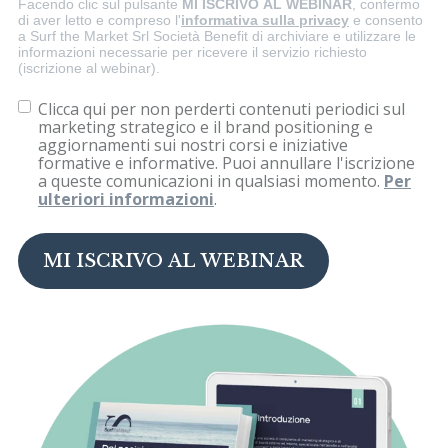
Facendo clic sul pulsante
MI ISCRIVO AL WEBINAR
, confermo
di aver letto e compreso l'
informativa sulla privacy
e consento
a Surf the Market Srl Società Benefit di archiviare e utilizzare le
informazioni necessarie per ricevere il servizio richiesto
(iscrizione al webinar).
Clicca qui per non perderti contenuti periodici sul
marketing strategico e il brand positioning e
aggiornamenti sui nostri corsi e iniziative
formative e informative. Puoi annullare l'iscrizione
a queste comunicazioni in qualsiasi momento.
Per
ulteriori informazioni
.