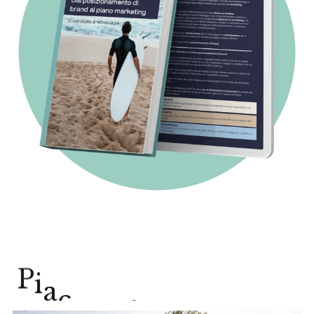
c
i
o
d
e
n
r
e
c
P
a
i
o
s
c
e
r
t
i
.